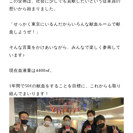
この企画は、社会に少しでも貢献したいという従業員の
想いから始まりました。
「せっかく東京にいるんだからいろんな献血ルームで献
血しようぜ！」
そんな言葉をかけあいながら、みんなで楽しく参画して
います♪
現在血液量は
4400
㎖。
1
年間で
50
ℓの献血をすることを目標に、これからも取り
組んでまいります！