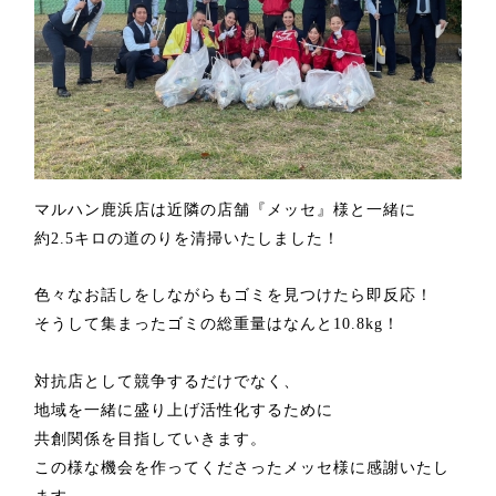
マルハン鹿浜店は
近隣の店舗『メッセ』様と一緒に
約
2.5
キロの道のりを清掃いたしました！
色々なお話しをしながらもゴミを見つけたら即反応！
そうして集まったゴミの総重量はなんと
10.8kg
！
対抗店として競争するだけでなく、
地域を一緒に盛り上げ活性化するために
共創関係を目指していきます。
この様な機会を作ってくださったメッセ様に感謝いたし