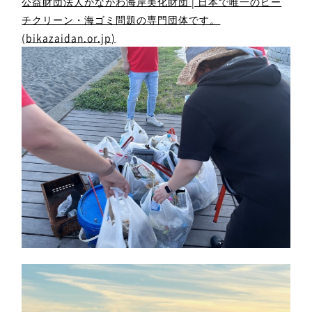
|
公益財団法人かながわ海岸美化財団
日本で唯一のビー
チクリーン・海ゴミ問題の専門団体です。
(bikazaidan.or.jp)