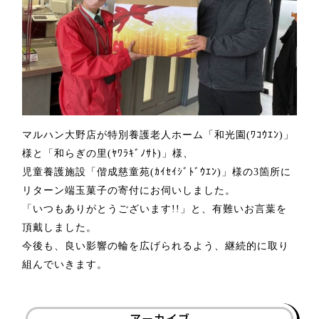
マルハン大野店が特別養護老人ホーム「和光園
(
ﾜｺｳｴﾝ
)
」
様と「和らぎの里
(
ﾔﾜﾗｷﾞﾉｻﾄ
)
」様、
児童養護施設「偕成慈童苑
(
ｶｲｾｲｼﾞﾄﾞｳｴﾝ
)
」様の
3
箇所に
リターン端玉菓子の寄付にお伺いしました。
「いつもありがとうございます
!!
」と、有難いお言葉を
頂戴しました。
今後も、良い影響の輪を広げられるよう、継続的に取り
組んでいきます。
アーカイブ