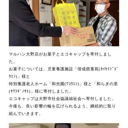
マルハン大野店がお菓子とエコ
キャップを寄付しまし
た。
お菓子については、児童養護施設「偕成慈童苑
(
ｶｲｾｲｼﾞﾄﾞ
ｳｴﾝ
)
」様と
特別養護老人ホーム「和光園
(
ﾜｺｳｴﾝ
)
」様と「和らぎの里
(
ﾔﾜﾗｷﾞﾉｻﾄ
)
」様に寄付しました。
エコキャップは
大野市社会協議福祉会へ寄付しました。
今後も、良い影響の輪を広げられるよう、継続的に取り
組んでいきます。