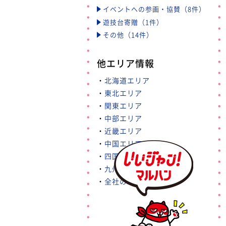
イベントへの参画・協賛（8件）
遊技台寄贈（1件）
その他（14件）
他エリア情報
・
北海道エリア
・
東北エリア
・
関東エリア
・
中部エリア
・
近畿エリア
・
中国エリア
・
四国エリア
・
九州・沖縄エリア
・
全社の取り組み