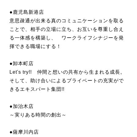
●鹿児島新港店
意思疎通が出来る真のコミュニケーションを取る
ことで、相手の立場に立ち、お互いを尊重し合え
る一体感を構築し、 ワークライフシナジーを発
揮できる職場にする！
●卸本町店
Let's try!!
仲間と想いの共有から生まれる成長。
そして、助け合いによるプライベートの充実がで
きるエキスパート集団
!!
●加治木店
～実りある時間の創出～
●薩摩川内店