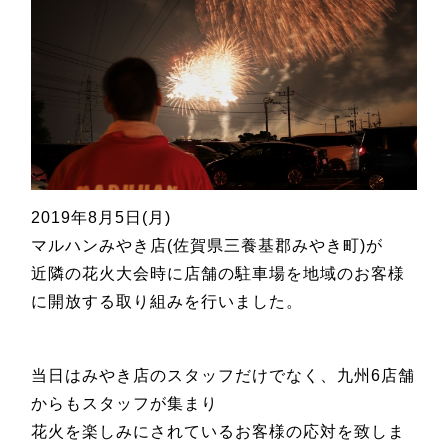
2019
年
8
月
5
日
(
月
)
マルハンみやき店
(
佐賀県三養基郡みやき町
)
が
近隣の花火大会時に店舗の駐車場を地域のお客様
に開放する取り組みを行いました。
当日はみやき店のスタッフだけでなく、九州
6
店舗
からもスタッフが集まり
花火を楽しみにされているお客様の応対を致しま