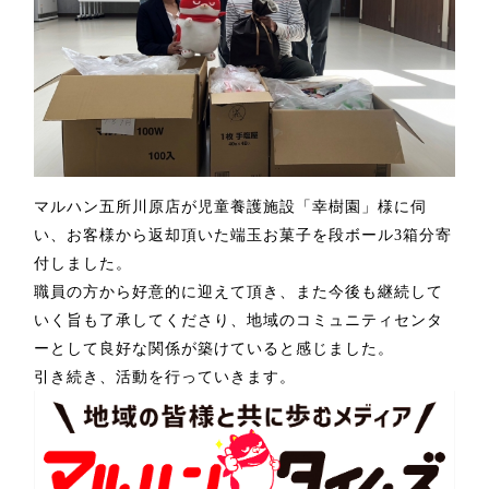
マルハン五所川原店が
児童養護施設「幸樹園」様に伺
い、お客様から返却頂いた端玉お菓子を段ボール
3
箱分寄
付しました。
職員の方から好意的に迎えて頂き、また今後も継続して
いく旨も了承してくださり、地域のコミュニティセンタ
ーとして
良好な関係が築けていると感じました。
引き続き、活動を行っていきます。